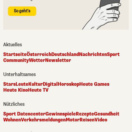
So geht's
Aktuelles
Startseite
Österreich
Deutschland
Nachrichten
Sport
Community
Wetter
Newsletter
Unterhaltsames
Stars
Leute
Kultur
Digital
Horoskop
Heute Games
Heute Kino
Heute TV
Nützliches
Sport Datencenter
Gewinnspiele
Rezepte
Gesundheit
Wohnen
Verkehrsmeldungen
Motor
Reisen
Video