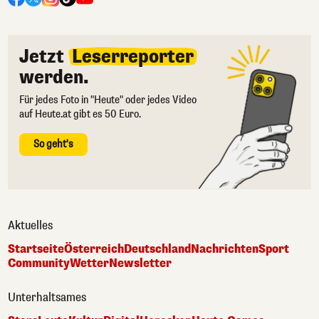
Jetzt
Leserreporter
werden.
Für jedes Foto in "Heute" oder jedes Video
auf Heute.at gibt es 50 Euro.
So geht's
Aktuelles
Startseite
Österreich
Deutschland
Nachrichten
Sport
Community
Wetter
Newsletter
Unterhaltsames