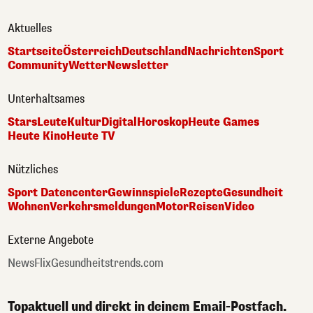
Aktuelles
Startseite
Österreich
Deutschland
Nachrichten
Sport
Community
Wetter
Newsletter
Unterhaltsames
Stars
Leute
Kultur
Digital
Horoskop
Heute Games
Heute Kino
Heute TV
Nützliches
Sport Datencenter
Gewinnspiele
Rezepte
Gesundheit
Wohnen
Verkehrsmeldungen
Motor
Reisen
Video
Externe Angebote
NewsFlix
Gesundheitstrends.com
Topaktuell und direkt in deinem Email-Postfach.