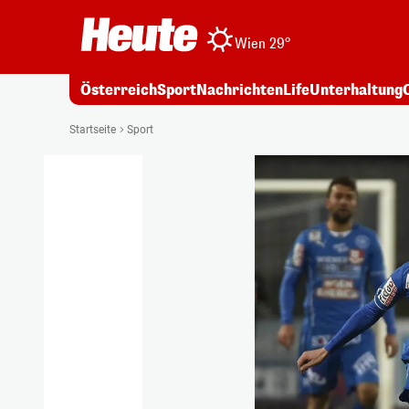
Wien 29°
Österreich
Sport
Nachrichten
Life
Unterhaltung
Startseite
Sport