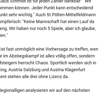
laus Schmidt ist für jeden Zähler dankbar: "Wir
kommen können. Jeder Punkt kann entscheidend
Punkt sehr wichtig." Auch St.Pölten-Mittelfeldmann
ämpferisch: "Keine Mannschaft hat einen Lauf da
ng. Wir haben nur noch 5 Spiele, aber ich glaube,
en."
s ist fast unmöglich eine Vorhersage zu treffen, wen
r im Abstiegskampf ist alles völlig offen, sondern
steigern herrscht Chaos. Sportlich werden sich in
ing, Austria Salzburg und Austria Klagenfurt
t stehen alle drei ohne Lizenz da.
 Regionalligen analysieren wir auf den nächsten