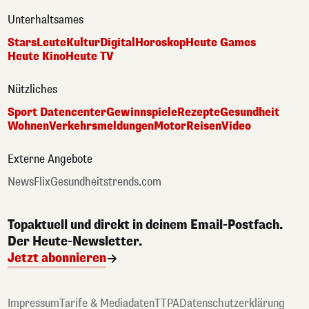
Unterhaltsames
Stars
Leute
Kultur
Digital
Horoskop
Heute Games
Heute Kino
Heute TV
Nützliches
Sport Datencenter
Gewinnspiele
Rezepte
Gesundheit
Wohnen
Verkehrsmeldungen
Motor
Reisen
Video
Externe Angebote
NewsFlix
Gesundheitstrends.com
Topaktuell und direkt in deinem Email-Postfach.
Der Heute-Newsletter.
Jetzt abonnieren
Impressum
Tarife & Mediadaten
TTPA
Datenschutzerklärung