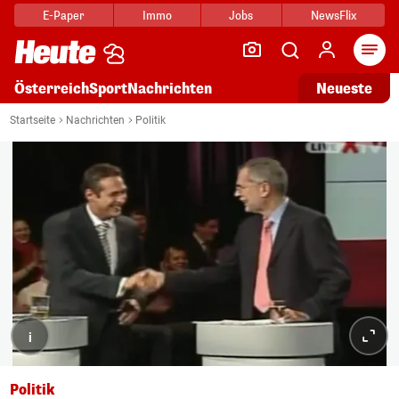
E-Paper
Immo
Jobs
NewsFlix
Arti
Österreich
Sport
Nachrichten
Neueste
Startseite
Nachrichten
Politik
i
Politik