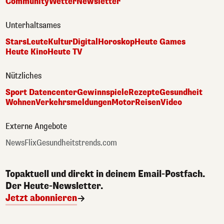
Community
Wetter
Newsletter
Unterhaltsames
Stars
Leute
Kultur
Digital
Horoskop
Heute Games
Heute Kino
Heute TV
Nützliches
Sport Datencenter
Gewinnspiele
Rezepte
Gesundheit
Wohnen
Verkehrsmeldungen
Motor
Reisen
Video
Externe Angebote
NewsFlix
Gesundheitstrends.com
Topaktuell und direkt in deinem Email-Postfach.
Der Heute-Newsletter.
Jetzt abonnieren