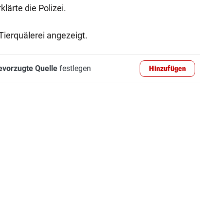
klärte die Polizei.
ierquälerei angezeigt.
evorzugte Quelle
festlegen
Hinzufügen