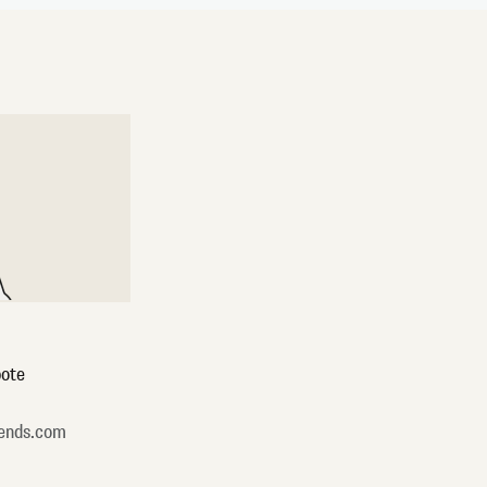
ote
ends.com