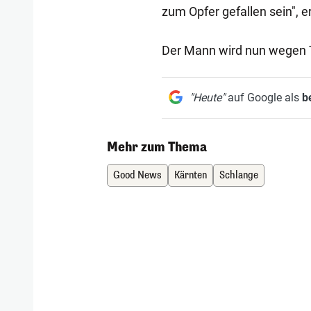
zum Opfer gefallen sein", er
Der Mann wird nun wegen T
"Heute"
auf Google als
b
Mehr zum Thema
Good News
Kärnten
Schlange