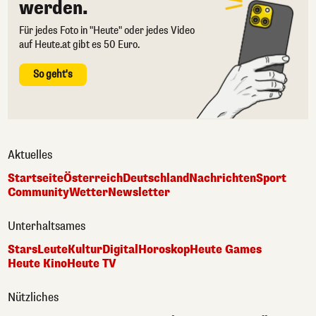
werden.
Für jedes Foto in "Heute" oder jedes Video
auf Heute.at gibt es 50 Euro.
So geht's
Aktuelles
Startseite
Österreich
Deutschland
Nachrichten
Sport
Community
Wetter
Newsletter
Unterhaltsames
Stars
Leute
Kultur
Digital
Horoskop
Heute Games
Heute Kino
Heute TV
Nützliches