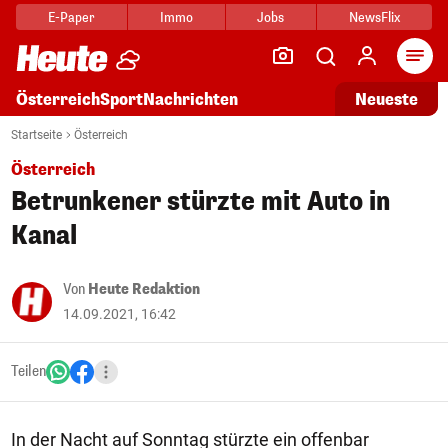
E-Paper
Immo
Jobs
NewsFlix
Arti
Österreich
Sport
Nachrichten
Neueste
Startseite
Österreich
Österreich
Betrunkener stürzte mit Auto in
Kanal
Von
Heute Redaktion
14.09.2021, 16:42
Teilen
In der Nacht auf Sonntag stürzte ein offenbar