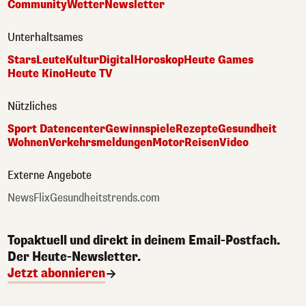
Community
Wetter
Newsletter
Unterhaltsames
Stars
Leute
Kultur
Digital
Horoskop
Heute Games
Heute Kino
Heute TV
Nützliches
Sport Datencenter
Gewinnspiele
Rezepte
Gesundheit
Wohnen
Verkehrsmeldungen
Motor
Reisen
Video
Externe Angebote
NewsFlix
Gesundheitstrends.com
Topaktuell und direkt in deinem Email-Postfach.
Der Heute-Newsletter.
Jetzt abonnieren