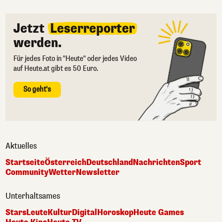
Jetzt
Leserreporter
werden.
Für jedes Foto in "Heute" oder jedes Video
auf Heute.at gibt es 50 Euro.
So geht's
Aktuelles
Startseite
Österreich
Deutschland
Nachrichten
Sport
Community
Wetter
Newsletter
Unterhaltsames
Stars
Leute
Kultur
Digital
Horoskop
Heute Games