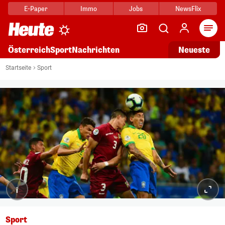
E-Paper
Immo
Jobs
NewsFlix
Arti
Österreich
Sport
Nachrichten
Neueste
Startseite
Sport
i
Sport