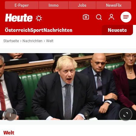
E-Paper
Immo
Jobs
NewsFlix
Arti
Österreich
Sport
Nachrichten
Neueste
Startseite
Nachrichten
Welt
i
Welt