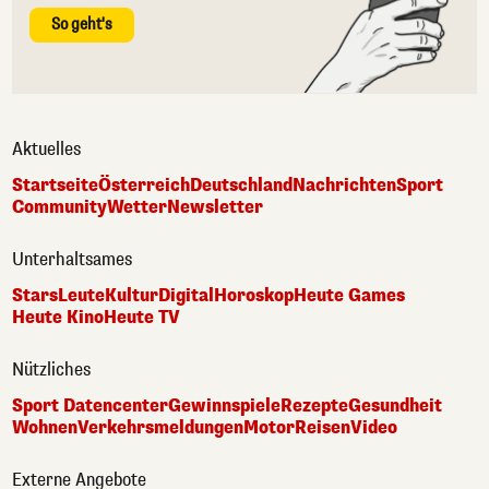
So geht's
Aktuelles
Startseite
Österreich
Deutschland
Nachrichten
Sport
Community
Wetter
Newsletter
Unterhaltsames
Stars
Leute
Kultur
Digital
Horoskop
Heute Games
Heute Kino
Heute TV
Nützliches
Sport Datencenter
Gewinnspiele
Rezepte
Gesundheit
Wohnen
Verkehrsmeldungen
Motor
Reisen
Video
Externe Angebote