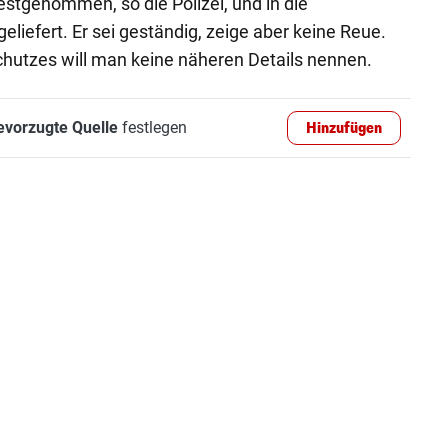
estgenommen, so die Polizei, und in die
geliefert. Er sei geständig, zeige aber keine Reue.
utzes will man keine näheren Details nennen.
evorzugte Quelle
festlegen
Hinzufügen