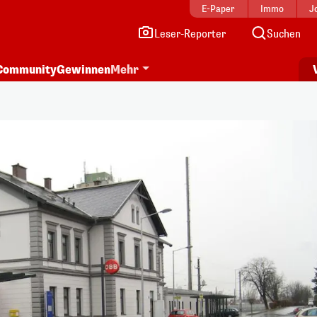
E-Paper
Immo
J
Leser-Reporter
Suchen
Community
Gewinnen
Mehr