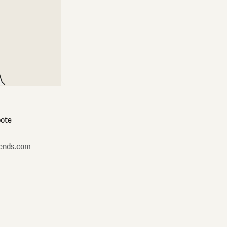
ote
ends.com