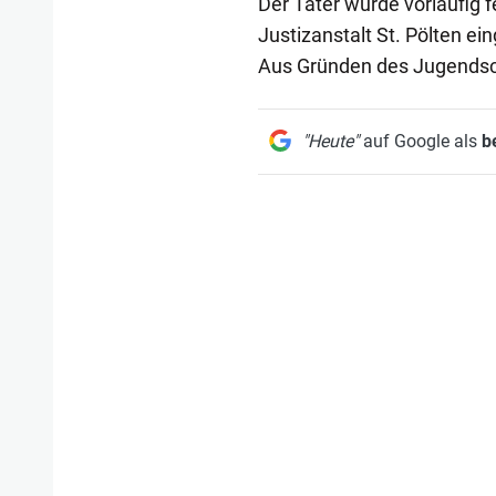
Der Täter wurde vorläufig f
Justizanstalt St. Pölten ein
Aus Gründen des Jugendsch
"Heute"
auf Google als
b