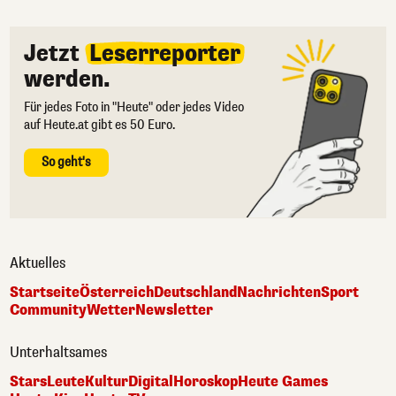
Jetzt
Leserreporter
werden.
Für jedes Foto in "Heute" oder jedes Video
auf Heute.at gibt es 50 Euro.
So geht's
Aktuelles
Startseite
Österreich
Deutschland
Nachrichten
Sport
Community
Wetter
Newsletter
Unterhaltsames
Stars
Leute
Kultur
Digital
Horoskop
Heute Games