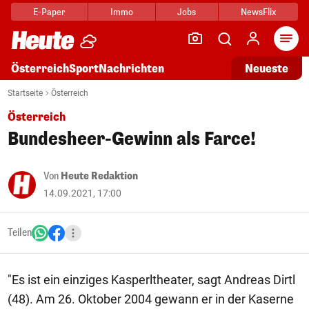
E-Paper
Immo
Jobs
NewsFlix
Arti
Österreich
Sport
Nachrichten
Neueste
Startseite
Österreich
Österreich
Bundesheer-Gewinn als Farce!
Von
Heute Redaktion
14.09.2021, 17:00
Teilen
"Es ist ein einziges Kasperltheater, sagt Andreas Dirtl
(48). Am 26. Oktober 2004 gewann er in der Kaserne