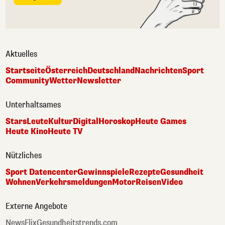
Aktuelles
Startseite
Österreich
Deutschland
Nachrichten
Sport
Community
Wetter
Newsletter
Unterhaltsames
Stars
Leute
Kultur
Digital
Horoskop
Heute Games
Heute Kino
Heute TV
Nützliches
Sport Datencenter
Gewinnspiele
Rezepte
Gesundheit
Wohnen
Verkehrsmeldungen
Motor
Reisen
Video
Externe Angebote
NewsFlix
Gesundheitstrends.com