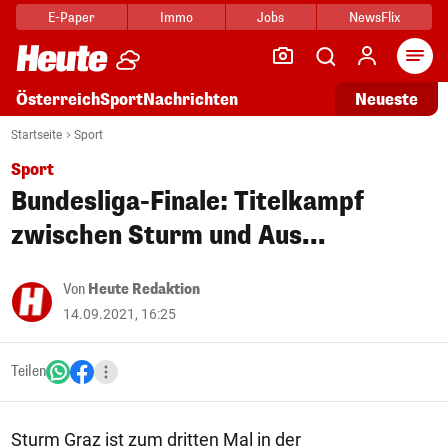
E-Paper
Immo
Jobs
NewsFlix
Arti
Österreich
Sport
Nachrichten
Neueste
Startseite
Sport
Sport
Bundesliga-Finale: Titelkampf
zwischen Sturm und Aus...
Von
Heute Redaktion
14.09.2021, 16:25
Teilen
Sturm Graz ist zum dritten Mal in der