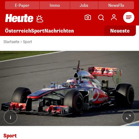
E-Paper
Immo
Jobs
NewsFlix
Arti
Österreich
Sport
Nachrichten
Neueste
Startseite
Sport
i
Sport