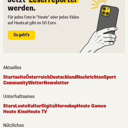
werden.
Für jedes Foto in "Heute" oder jedes Video
auf Heute.at gibt es 50 Euro.
So geht's
Aktuelles
Startseite
Österreich
Deutschland
Nachrichten
Sport
Community
Wetter
Newsletter
Unterhaltsames
Stars
Leute
Kultur
Digital
Horoskop
Heute Games
Heute Kino
Heute TV
Nützliches