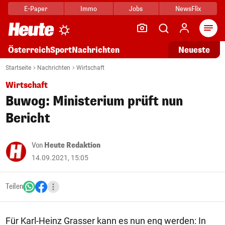
E-Paper
Immo
Jobs
NewsFlix
Arti
Österreich
Sport
Nachrichten
Neueste
Startseite
Nachrichten
Wirtschaft
Wirtschaft
Buwog: Ministerium prüft nun
Bericht
Von
Heute Redaktion
14.09.2021, 15:05
Teilen
Für Karl-Heinz Grasser kann es nun eng werden: In