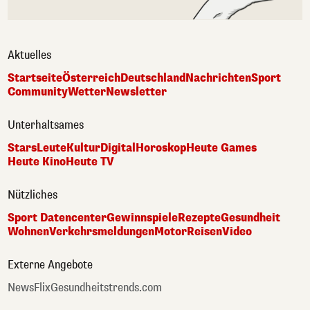
Aktuelles
Startseite
Österreich
Deutschland
Nachrichten
Sport
Community
Wetter
Newsletter
Unterhaltsames
Stars
Leute
Kultur
Digital
Horoskop
Heute Games
Heute Kino
Heute TV
Nützliches
Sport Datencenter
Gewinnspiele
Rezepte
Gesundheit
Wohnen
Verkehrsmeldungen
Motor
Reisen
Video
Externe Angebote
NewsFlix
Gesundheitstrends.com