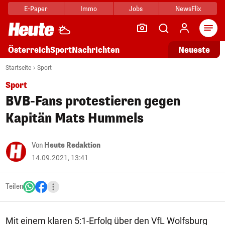
E-Paper
Immo
Jobs
NewsFlix
Arti
Österreich
Sport
Nachrichten
Neueste
Startseite
Sport
Sport
BVB-Fans protestieren gegen
Kapitän Mats Hummels
Von
Heute Redaktion
14.09.2021, 13:41
Teilen
Mit einem klaren 5:1-Erfolg über den VfL Wolfsburg