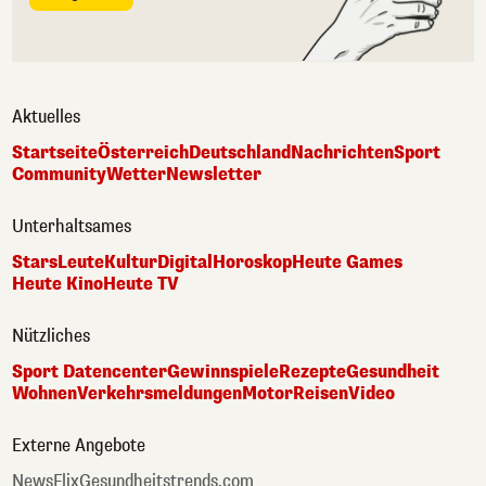
Aktuelles
Startseite
Österreich
Deutschland
Nachrichten
Sport
Community
Wetter
Newsletter
Unterhaltsames
Stars
Leute
Kultur
Digital
Horoskop
Heute Games
Heute Kino
Heute TV
Nützliches
Sport Datencenter
Gewinnspiele
Rezepte
Gesundheit
Wohnen
Verkehrsmeldungen
Motor
Reisen
Video
Externe Angebote
NewsFlix
Gesundheitstrends.com