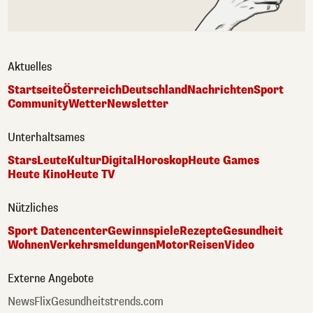
Aktuelles
Startseite
Österreich
Deutschland
Nachrichten
Sport
Community
Wetter
Newsletter
Unterhaltsames
Stars
Leute
Kultur
Digital
Horoskop
Heute Games
Heute Kino
Heute TV
Nützliches
Sport Datencenter
Gewinnspiele
Rezepte
Gesundheit
Wohnen
Verkehrsmeldungen
Motor
Reisen
Video
Externe Angebote
NewsFlix
Gesundheitstrends.com