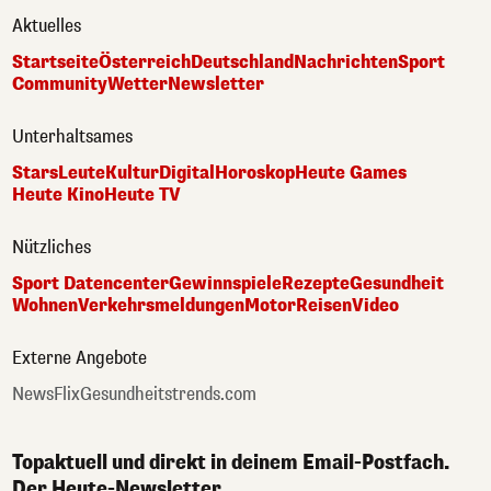
Aktuelles
Startseite
Österreich
Deutschland
Nachrichten
Sport
Community
Wetter
Newsletter
Unterhaltsames
Stars
Leute
Kultur
Digital
Horoskop
Heute Games
Heute Kino
Heute TV
Nützliches
Sport Datencenter
Gewinnspiele
Rezepte
Gesundheit
Wohnen
Verkehrsmeldungen
Motor
Reisen
Video
Externe Angebote
NewsFlix
Gesundheitstrends.com
Topaktuell und direkt in deinem Email-Postfach.
Der Heute-Newsletter.