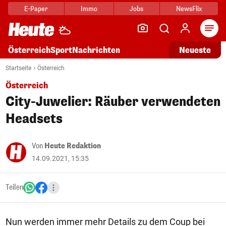
E-Paper
Immo
Jobs
NewsFlix
Arti
Österreich
Sport
Nachrichten
Neueste
Startseite
Österreich
Österreich
City-Juwelier: Räuber verwendeten
Headsets
Von
Heute Redaktion
14.09.2021, 15:35
Teilen
Nun werden immer mehr Details zu dem Coup bei