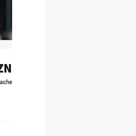
AZN
rache