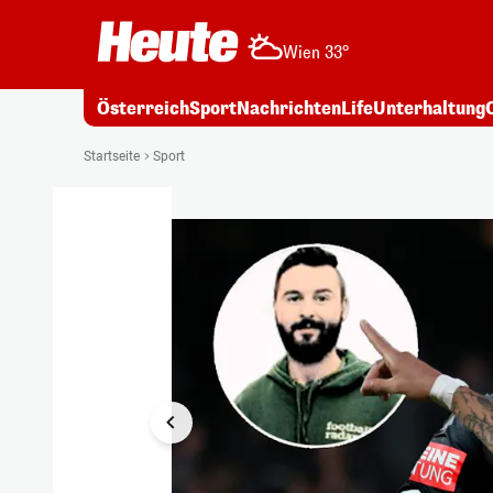
Wien 33°
Österreich
Sport
Nachrichten
Life
Unterhaltung
1/13
Startseite
Sport