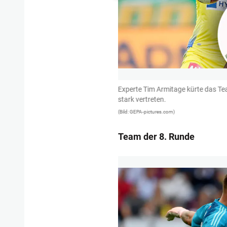
k.
Experte Tim Armitage kürte das Tea
stark vertreten.
(Bild: GEPA-pictures.com)
Team der 8. Runde
1/13