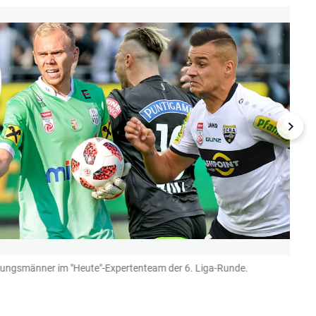
chungsmänner im "Heute"-Expertenteam der 6. Liga-Runde.
Alexa
(Bild: k