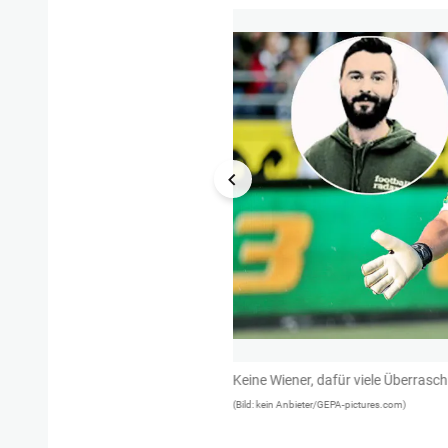
ndesliga bis ins kleinste Detail. Er
Keine Wiener, dafür viele Überras
der Engländer an jedem Spieltag ein
(Bild: kein Anbieter/GEPA-pictures.com)