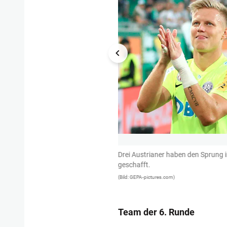
ndesliga bis ins kleinste Detail. Er
Drei Austrianer haben den Sprung 
der Engländer an jedem Spieltag ein
geschafft.
(Bild: GEPA-pictures.com)
Team der 6. Runde
1/13