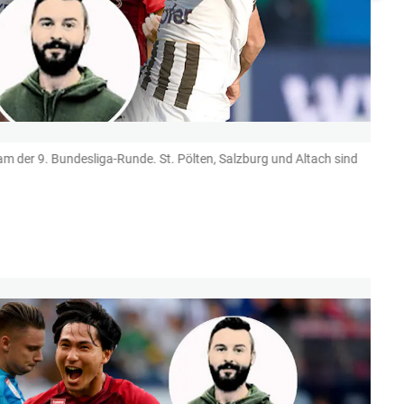
m der 9. Bundesliga-Runde. St. Pölten, Salzburg und Altach sind
Zwar 
Steire
(Bild: G