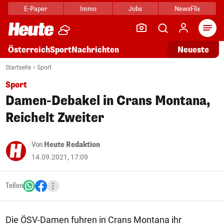
E-Paper
Immo
Jobs
NewsFlix
Arti
Österreich
Sport
Nachrichten
Neueste
Startseite
Sport
Sport
Damen-Debakel in Crans Montana,
Reichelt Zweiter
Von
Heute Redaktion
14.09.2021, 17:09
Teilen
Die ÖSV-Damen fuhren in Crans Montana ihr