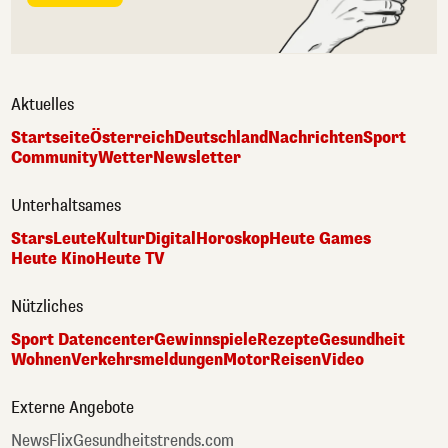
Aktuelles
Startseite
Österreich
Deutschland
Nachrichten
Sport
Community
Wetter
Newsletter
Unterhaltsames
Stars
Leute
Kultur
Digital
Horoskop
Heute Games
Heute Kino
Heute TV
Nützliches
Sport Datencenter
Gewinnspiele
Rezepte
Gesundheit
Wohnen
Verkehrsmeldungen
Motor
Reisen
Video
Externe Angebote
NewsFlix
Gesundheitstrends.com