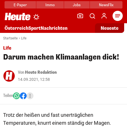
E-Paper
Immo
Jobs
NewsFlix
Arti
Österreich
Sport
Nachrichten
Neueste
Startseite
Life
Life
Darum machen Klimaanlagen dick!
Von
Heute Redaktion
14.09.2021, 12:58
Teilen
Trotz der heißen und fast unerträglichen
Temperaturen, knurrt einem ständig der Magen.