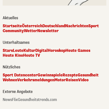
Aktuelles
Startseite
Österreich
Deutschland
Nachrichten
Sport
Community
Wetter
Newsletter
Unterhaltsames
Stars
Leute
Kultur
Digital
Horoskop
Heute Games
Heute Kino
Heute TV
Nützliches
Sport Datencenter
Gewinnspiele
Rezepte
Gesundheit
Wohnen
Verkehrsmeldungen
Motor
Reisen
Video
Externe Angebote
NewsFlix
Gesundheitstrends.com