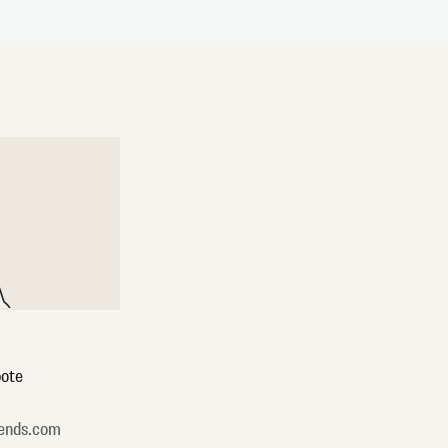
ote
ends.com