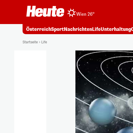
Wien 26°
Österreich
Sport
Nachrichten
Life
Unterhaltung
Startseite
Life