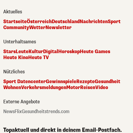
Aktuelles
Startseite
Österreich
Deutschland
Nachrichten
Sport
Community
Wetter
Newsletter
Unterhaltsames
Stars
Leute
Kultur
Digital
Horoskop
Heute Games
Heute Kino
Heute TV
Nützliches
Sport Datencenter
Gewinnspiele
Rezepte
Gesundheit
Wohnen
Verkehrsmeldungen
Motor
Reisen
Video
Externe Angebote
NewsFlix
Gesundheitstrends.com
Topaktuell und direkt in deinem Email-Postfach.