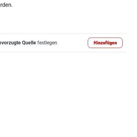
rden.
evorzugte Quelle
festlegen
Hinzufügen