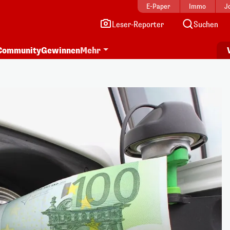
E-Paper
Immo
J
Leser-Reporter
Suchen
Community
Gewinnen
Mehr