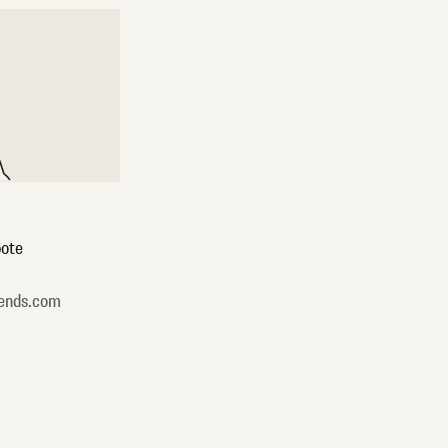
ote
ends.com