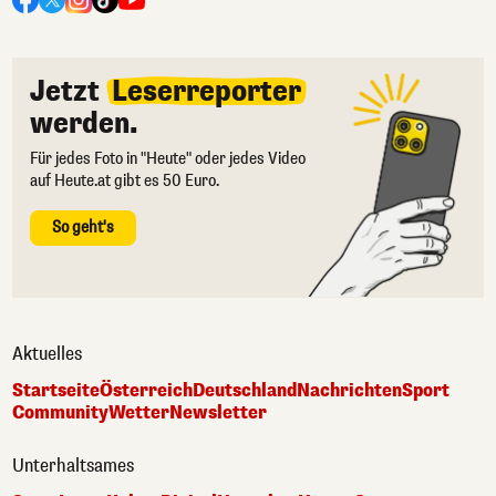
Jetzt
Leserreporter
werden.
Für jedes Foto in "Heute" oder jedes Video
auf Heute.at gibt es 50 Euro.
So geht's
Aktuelles
Startseite
Österreich
Deutschland
Nachrichten
Sport
Community
Wetter
Newsletter
Unterhaltsames