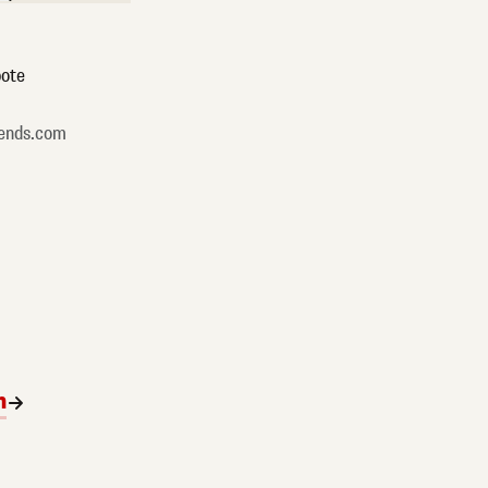
ote
ends.com
n