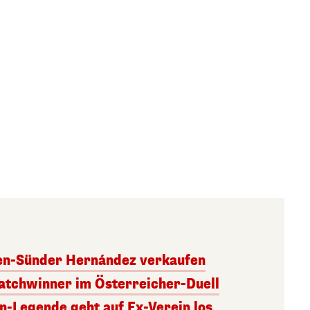
ben-Sünder Hernández verkaufen
atchwinner im Österreicher-Duell
rn-Legende geht auf Ex-Verein los