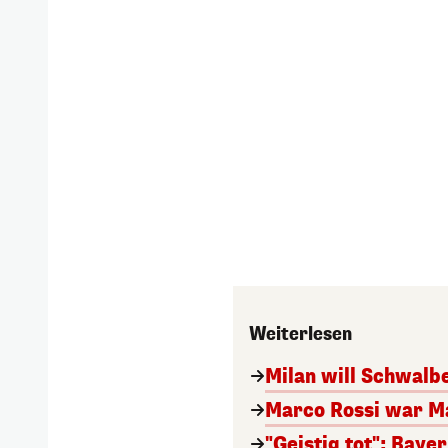
Weiterlesen
Milan will Schwal
Marco Rossi war M
"Geistig tot": Baye