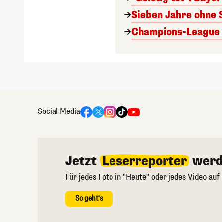
Sieben Jahre ohne 
Champions-League A
Social Media
Jetzt
Leserreporter
werd
Für jedes Foto in "Heute" oder jedes Video auf
So geht's