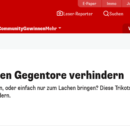
E-Paper
Immo
J
Leser-Reporter
Suchen
Community
Gewinnen
Mehr
llen Gegentore verhindern
n, oder einfach nur zum Lachen bringen? Diese Trikot
dern.