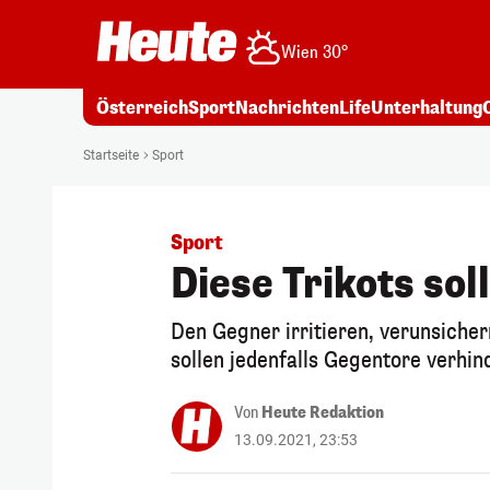
Wien 30°
Österreich
Sport
Nachrichten
Life
Unterhaltung
Startseite
Sport
Sport
Diese Trikots so
Den Gegner irritieren, verunsicher
sollen jedenfalls Gegentore verhin
Von
Heute Redaktion
13.09.2021, 23:53