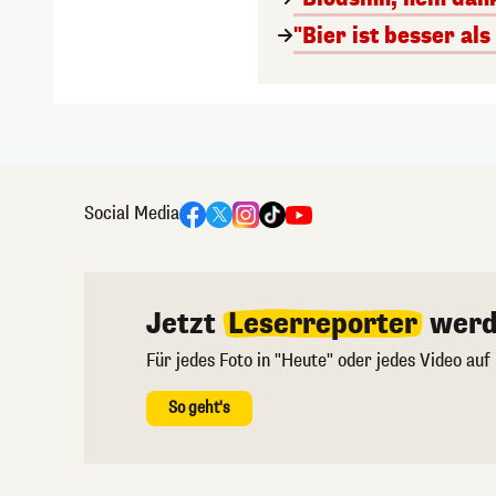
"Bier ist besser al
Social Media
Jetzt
Leserreporter
werd
Für jedes Foto in "Heute" oder jedes Video auf
So geht's