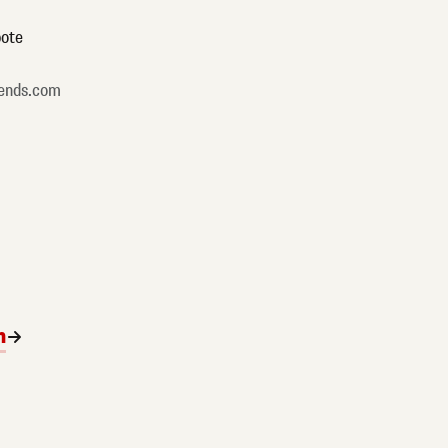
ote
ends.com
n