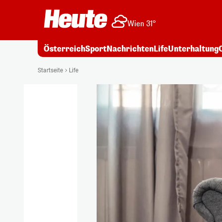
Wien 31°
Österreich
Sport
Nachrichten
Life
Unterhaltung
Startseite
Life