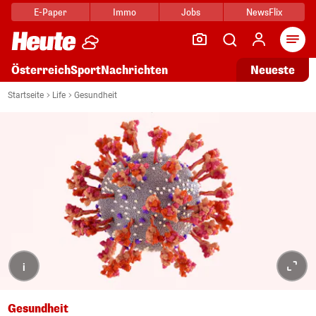
E-Paper
Immo
Jobs
NewsFlix
Arti
Österreich
Sport
Nachrichten
Neueste
Startseite
Life
Gesundheit
i
Gesundheit