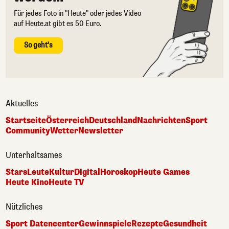
Für jedes Foto in "Heute" oder jedes Video
auf Heute.at gibt es 50 Euro.
So geht's
Aktuelles
Startseite
Österreich
Deutschland
Nachrichten
Sport
Community
Wetter
Newsletter
Unterhaltsames
Stars
Leute
Kultur
Digital
Horoskop
Heute Games
Heute Kino
Heute TV
Nützliches
Sport Datencenter
Gewinnspiele
Rezepte
Gesundheit