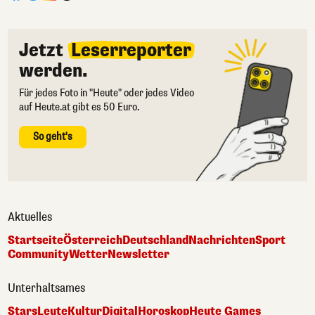
Jetzt
Leserreporter
werden.
Für jedes Foto in "Heute" oder jedes Video
auf Heute.at gibt es 50 Euro.
So geht's
Aktuelles
Startseite
Österreich
Deutschland
Nachrichten
Sport
Community
Wetter
Newsletter
Unterhaltsames
Stars
Leute
Kultur
Digital
Horoskop
Heute Games