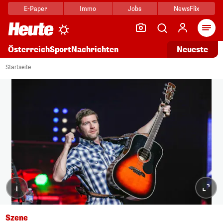
E-Paper
Immo
Jobs
NewsFlix
Arti
Österreich
Sport
Nachrichten
Neueste
Startseite
i
Szene