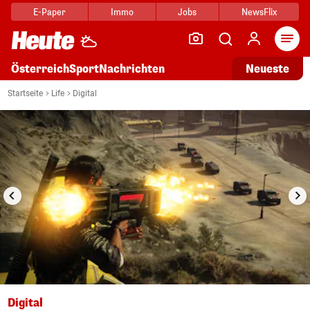
E-Paper
Immo
Jobs
NewsFlix
Arti
Österreich
Sport
Nachrichten
Neueste
i
1/10
Startseite
Life
Digital
Digital