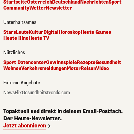
Startseite
Österreich
Deutschland
Nachrichten
Sport
Community
Wetter
Newsletter
Unterhaltsames
Stars
Leute
Kultur
Digital
Horoskop
Heute Games
Heute Kino
Heute TV
Nützliches
Sport Datencenter
Gewinnspiele
Rezepte
Gesundheit
Wohnen
Verkehrsmeldungen
Motor
Reisen
Video
Externe Angebote
NewsFlix
Gesundheitstrends.com
Topaktuell und direkt in deinem Email-Postfach.
Der Heute-Newsletter.
Jetzt abonnieren