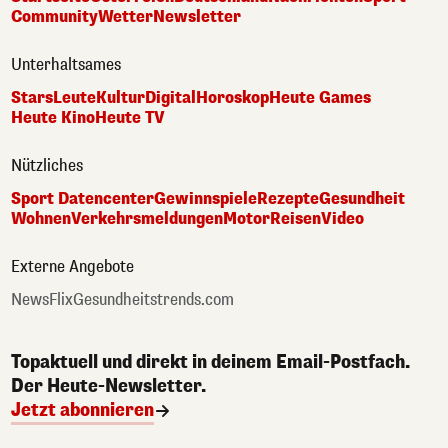
Community
Wetter
Newsletter
Unterhaltsames
Stars
Leute
Kultur
Digital
Horoskop
Heute Games
Heute Kino
Heute TV
Nützliches
Sport Datencenter
Gewinnspiele
Rezepte
Gesundheit
Wohnen
Verkehrsmeldungen
Motor
Reisen
Video
Externe Angebote
NewsFlix
Gesundheitstrends.com
Topaktuell und direkt in deinem Email-Postfach.
Der Heute-Newsletter.
Jetzt abonnieren