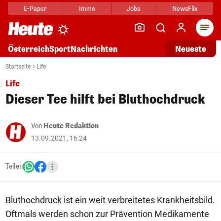
E-Paper
Immo
Jobs
NewsFlix
Arti
Österreich
Sport
Nachrichten
Neueste
Startseite
Life
Life
Dieser Tee hilft bei Bluthochdruck
Von
Heute Redaktion
13.09.2021, 16:24
Teilen
Bluthochdruck ist ein weit verbreitetes Krankheitsbild.
Oftmals werden schon zur Prävention Medikamente