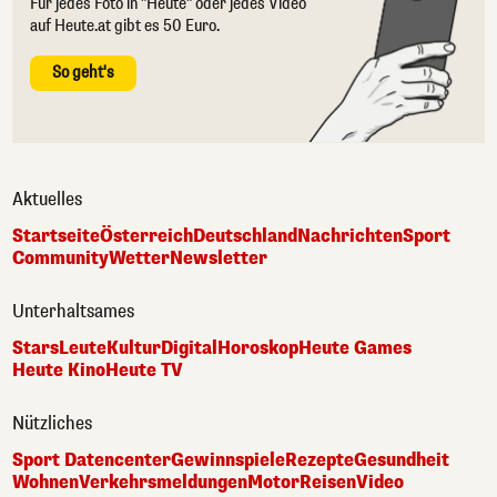
Für jedes Foto in "Heute" oder jedes Video
auf Heute.at gibt es 50 Euro.
So geht's
Aktuelles
Startseite
Österreich
Deutschland
Nachrichten
Sport
Community
Wetter
Newsletter
Unterhaltsames
Stars
Leute
Kultur
Digital
Horoskop
Heute Games
Heute Kino
Heute TV
Nützliches
Sport Datencenter
Gewinnspiele
Rezepte
Gesundheit
Wohnen
Verkehrsmeldungen
Motor
Reisen
Video