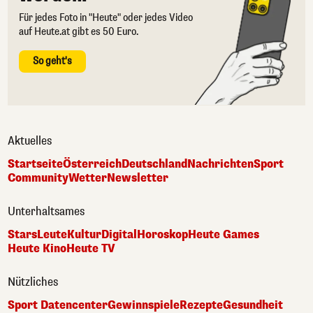
Für jedes Foto in "Heute" oder jedes Video
auf Heute.at gibt es 50 Euro.
So geht's
Aktuelles
Startseite
Österreich
Deutschland
Nachrichten
Sport
Community
Wetter
Newsletter
Unterhaltsames
Stars
Leute
Kultur
Digital
Horoskop
Heute Games
Heute Kino
Heute TV
Nützliches
Sport Datencenter
Gewinnspiele
Rezepte
Gesundheit