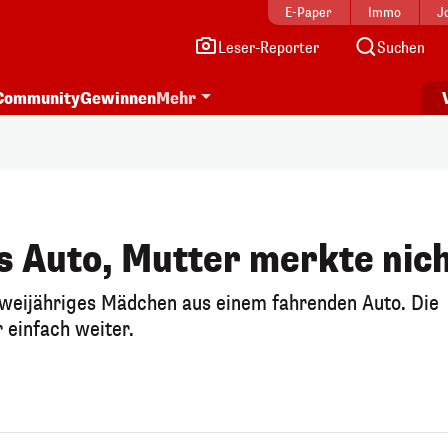
E-Paper
Immo
J
Leser-Reporter
Suchen
Community
Gewinnen
Mehr
us Auto, Mutter merkte nic
 zweijähriges Mädchen aus einem fahrenden Auto. Die
 einfach weiter.