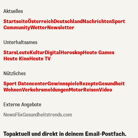
Aktuelles
Startseite
Österreich
Deutschland
Nachrichten
Sport
Community
Wetter
Newsletter
Unterhaltsames
Stars
Leute
Kultur
Digital
Horoskop
Heute Games
Heute Kino
Heute TV
Nützliches
Sport Datencenter
Gewinnspiele
Rezepte
Gesundheit
Wohnen
Verkehrsmeldungen
Motor
Reisen
Video
Externe Angebote
NewsFlix
Gesundheitstrends.com
Topaktuell und direkt in deinem Email-Postfach.