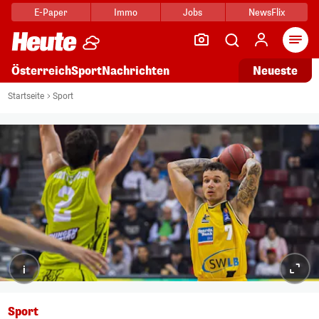
E-Paper
Immo
Jobs
NewsFlix
Arti
Österreich
Sport
Nachrichten
Neueste
Startseite
Sport
i
Sport