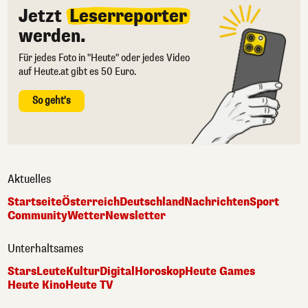
Jetzt
Leserreporter
werden.
Für jedes Foto in "Heute" oder jedes Video
auf Heute.at gibt es 50 Euro.
So geht's
Aktuelles
Startseite
Österreich
Deutschland
Nachrichten
Sport
Community
Wetter
Newsletter
Unterhaltsames
Stars
Leute
Kultur
Digital
Horoskop
Heute Games
Heute Kino
Heute TV