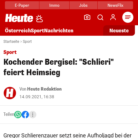
E-Paper
Immo
Jobs
NewsFlix
Arti
Österreich
Sport
Nachrichten
Neueste
Startseite
Sport
Sport
Kochender Bergisel: "Schlieri"
feiert Heimsieg
Von
Heute Redaktion
14.09.2021, 16:38
Teilen
Gregor Schlierenzauer setzt seine Aufholjagd bei der