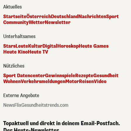
Aktuelles
Startseite
Österreich
Deutschland
Nachrichten
Sport
Community
Wetter
Newsletter
Unterhaltsames
Stars
Leute
Kultur
Digital
Horoskop
Heute Games
Heute Kino
Heute TV
Nützliches
Sport Datencenter
Gewinnspiele
Rezepte
Gesundheit
Wohnen
Verkehrsmeldungen
Motor
Reisen
Video
Externe Angebote
NewsFlix
Gesundheitstrends.com
Topaktuell und direkt in deinem Email-Postfach.
Der Heute-Newsletter.