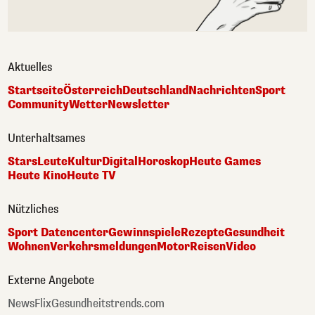
Aktuelles
Startseite
Österreich
Deutschland
Nachrichten
Sport
Community
Wetter
Newsletter
Unterhaltsames
Stars
Leute
Kultur
Digital
Horoskop
Heute Games
Heute Kino
Heute TV
Nützliches
Sport Datencenter
Gewinnspiele
Rezepte
Gesundheit
Wohnen
Verkehrsmeldungen
Motor
Reisen
Video
Externe Angebote
NewsFlix
Gesundheitstrends.com