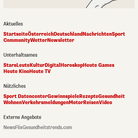
Aktuelles
Startseite
Österreich
Deutschland
Nachrichten
Sport
Community
Wetter
Newsletter
Unterhaltsames
Stars
Leute
Kultur
Digital
Horoskop
Heute Games
Heute Kino
Heute TV
Nützliches
Sport Datencenter
Gewinnspiele
Rezepte
Gesundheit
Wohnen
Verkehrsmeldungen
Motor
Reisen
Video
Externe Angebote
NewsFlix
Gesundheitstrends.com