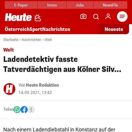
E-Paper
Immo
Jobs
NewsFlix
Arti
Österreich
Sport
Nachrichten
Neueste
Startseite
Nachrichten
Welt
Welt
Ladendetektiv fasste
Tatverdächtigen aus Kölner Silv...
Von
Heute Redaktion
14.09.2021, 13:42
Teilen
Nach einem Ladendiebstahl in Konstanz auf der