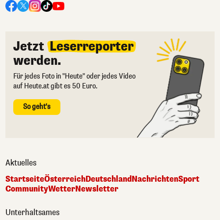
Jetzt
Leserreporter
werden.
Für jedes Foto in "Heute" oder jedes Video
auf Heute.at gibt es 50 Euro.
So geht's
Aktuelles
Startseite
Österreich
Deutschland
Nachrichten
Sport
Community
Wetter
Newsletter
Unterhaltsames