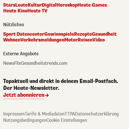
Stars
Leute
Kultur
Digital
Horoskop
Heute Games
Heute Kino
Heute TV
Nützliches
Sport Datencenter
Gewinnspiele
Rezepte
Gesundheit
Wohnen
Verkehrsmeldungen
Motor
Reisen
Video
Externe Angebote
NewsFlix
Gesundheitstrends.com
Topaktuell und direkt in deinem Email-Postfach.
Der Heute-Newsletter.
Jetzt abonnieren
Impressum
Tarife & Mediadaten
TTPA
Datenschutzerklärung
Nutzungsbedingungen
Cookie Einstellungen