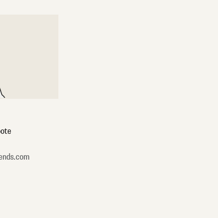
ote
ends.com