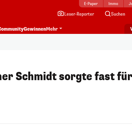
E-Paper
Immo
J
Leser-Reporter
Suchen
Community
Gewinnen
Mehr
er Schmidt sorgte fast fü