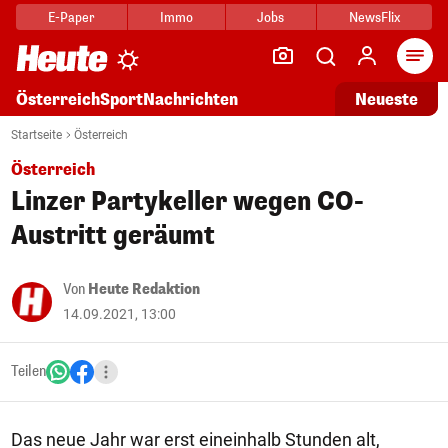
E-Paper
Immo
Jobs
NewsFlix
Arti
Österreich
Sport
Nachrichten
Neueste
Startseite
Österreich
Österreich
Linzer Partykeller wegen CO-
Austritt geräumt
Von
Heute Redaktion
14.09.2021, 13:00
Teilen
Das neue Jahr war erst eineinhalb Stunden alt,