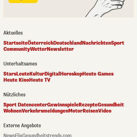
Aktuelles
Startseite
Österreich
Deutschland
Nachrichten
Sport
Community
Wetter
Newsletter
Unterhaltsames
Stars
Leute
Kultur
Digital
Horoskop
Heute Games
Heute Kino
Heute TV
Nützliches
Sport Datencenter
Gewinnspiele
Rezepte
Gesundheit
Wohnen
Verkehrsmeldungen
Motor
Reisen
Video
Externe Angebote
NewsFlix
Gesundheitstrends.com