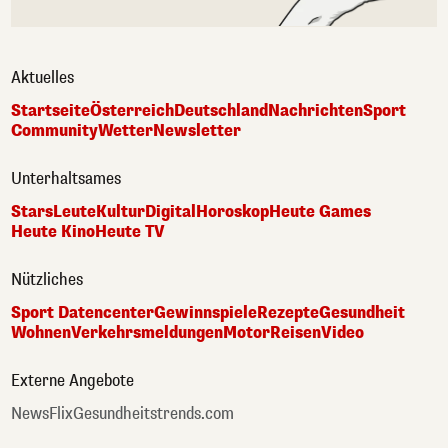
Aktuelles
Startseite
Österreich
Deutschland
Nachrichten
Sport
Community
Wetter
Newsletter
Unterhaltsames
Stars
Leute
Kultur
Digital
Horoskop
Heute Games
Heute Kino
Heute TV
Nützliches
Sport Datencenter
Gewinnspiele
Rezepte
Gesundheit
Wohnen
Verkehrsmeldungen
Motor
Reisen
Video
Externe Angebote
NewsFlix
Gesundheitstrends.com