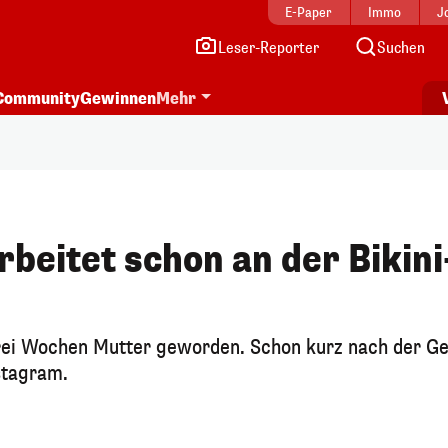
E-Paper
Immo
J
Leser-Reporter
Suchen
Community
Gewinnen
Mehr
eitet schon an der Bikini
drei Wochen Mutter geworden. Schon kurz nach der G
nstagram.