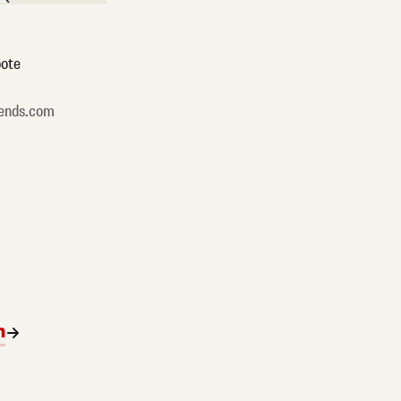
ote
ends.com
n