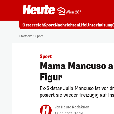
Wien 28°
Österreich
Sport
Nachrichten
Life
Unterhaltung
Startseite
Sport
Sport
Mama Mancuso arb
Figur
Ex-Skistar Julia Mancuso ist vor 
posiert sie wieder freizügig auf I
Von
Heute Redaktion
13.09.2021, 16:16