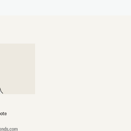
ote
ends.com