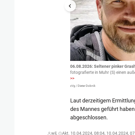
tzte.
Zu einem tragischen
06.08.2026: Seltener pinker Grash
igen gekommen.
Bei einem Frontal-
fotografierte in Muhr (S) einen a
>>
zVg / Dieter Dobnik
Laut derzeitigem Ermittlu
des Mannes geführt haben. 
abgeschlossen.
wil,
Akt. 10.04.2024, 08:04, 10.04.2024, 07