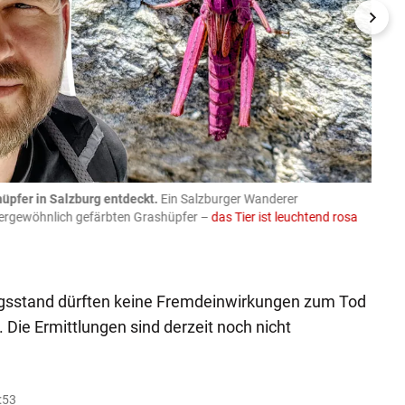
üpfer in Salzburg entdeckt.
Ein Salzburger Wanderer
05.08
ußergewöhnlich gefärbten Grashüpfer –
das Tier ist leuchtend rosa
schlie
APA-Imag
ngsstand dürften keine Fremdeinwirkungen zum Tod
Die Ermittlungen sind derzeit noch nicht
:53