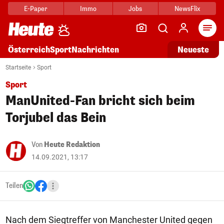
E-Paper
Immo
Jobs
NewsFlix
Arti
Österreich
Sport
Nachrichten
Neueste
Startseite
Sport
Sport
ManUnited-Fan bricht sich beim
Torjubel das Bein
Von
Heute Redaktion
14.09.2021, 13:17
Teilen
Nach dem Siegtreffer von Manchester United gegen