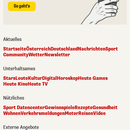
So geht's
Aktuelles
Startseite
Österreich
Deutschland
Nachrichten
Sport
Community
Wetter
Newsletter
Unterhaltsames
Stars
Leute
Kultur
Digital
Horoskop
Heute Games
Heute Kino
Heute TV
Nützliches
Sport Datencenter
Gewinnspiele
Rezepte
Gesundheit
Wohnen
Verkehrsmeldungen
Motor
Reisen
Video
Externe Angebote