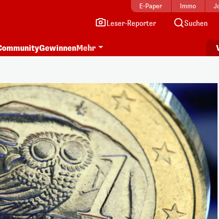
E-Paper
Immo
J
Leser-Reporter
Suchen
Community
Gewinnen
Mehr