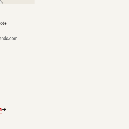
ote
ends.com
n